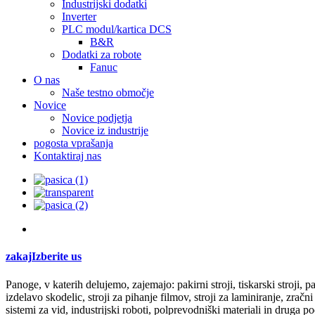
Industrijski dodatki
Inverter
PLC modul/kartica DCS
B&R
Dodatki za robote
Fanuc
O nas
Naše testno območje
Novice
Novice podjetja
Novice iz industrije
pogosta vprašanja
Kontaktiraj nas
zakaj
Izberite
us
Panoge, v katerih delujemo, zajemajo: pakirni stroji, tiskarski stroji, papir
izdelavo skodelic, stroji za pihanje filmov, stroji za laminiranje, zra
sistemi za vid, industrijski roboti, polprevodniški materiali in druga po