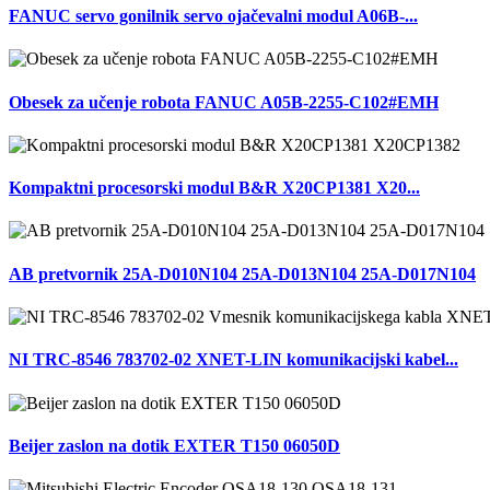
FANUC servo gonilnik servo ojačevalni modul A06B-...
Obesek za učenje robota FANUC A05B-2255-C102#EMH
Kompaktni procesorski modul B&R X20CP1381 X20...
AB pretvornik 25A-D010N104 25A-D013N104 25A-D017N104
NI TRC-8546 783702-02 XNET-LIN komunikacijski kabel...
Beijer zaslon na dotik EXTER T150 06050D