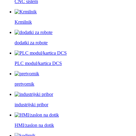
CNC sistem
Krmilnik
dodatki za robote
PLC modul/kartica DCS
pretvornik
industrijski pribor
HMI/zaslon na dotik