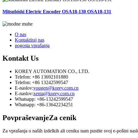
Mitsubishi Electric Encoder OSA18-130 OSA18-131
O nas
Kontaktiraj nas
pogosta vprašanja
Kontakt
Us
KOREY AUTOMATION CO., LTD.
Telefon: +86 13692101880
Telefon: +86 13242599547
E-naslov:
yougen@korey.com.cn
E-naslov:
xenia@korey.com.cn
Whatsapp: +86-13242599547
Whatsapp: +86-13642234251
Povpraševanje
Za cenik
Za vprašanja o naših izdelkih ali ceniku nam pustite svoj e-poštni nas