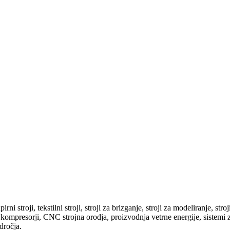
ni stroji, tekstilni stroji, stroji za brizganje, stroji za modeliranje, stroji
čni kompresorji, CNC strojna orodja, proizvodnja vetrne energije, sistemi 
dročja.