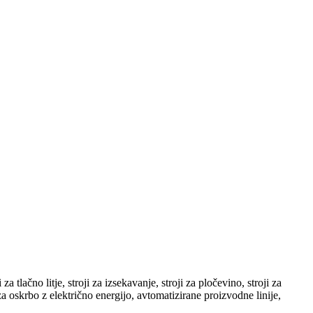
 za tlačno litje, stroji za izsekavanje, stroji za pločevino, stroji za
za oskrbo z električno energijo, avtomatizirane proizvodne linije,