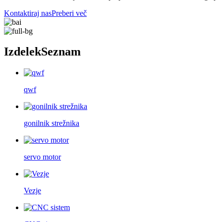
Kontaktiraj nas
Preberi več
Izdelek
Seznam
qwf
gonilnik strežnika
servo motor
Vezje