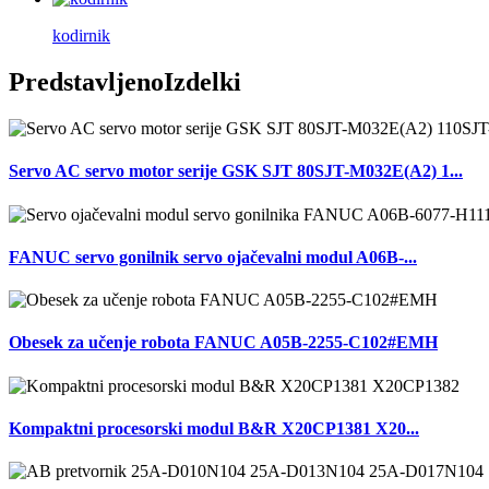
kodirnik
Predstavljeno
Izdelki
Servo AC servo motor serije GSK SJT 80SJT-M032E(A2) 1...
FANUC servo gonilnik servo ojačevalni modul A06B-...
Obesek za učenje robota FANUC A05B-2255-C102#EMH
Kompaktni procesorski modul B&R X20CP1381 X20...