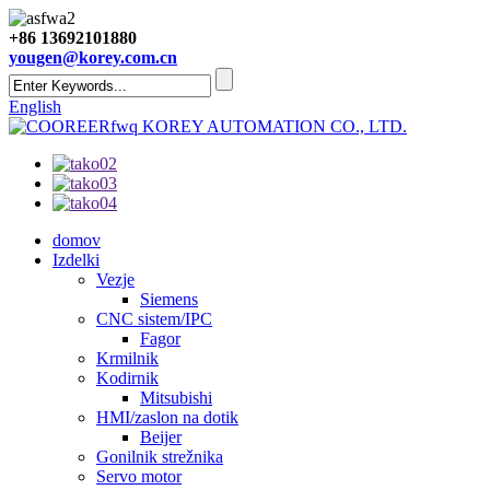
+86 13692101880
yougen@korey.com.cn
English
KOREY AUTOMATION CO., LTD.
domov
Izdelki
Vezje
Siemens
CNC sistem/IPC
Fagor
Krmilnik
Kodirnik
Mitsubishi
HMI/zaslon na dotik
Beijer
Gonilnik strežnika
Servo motor